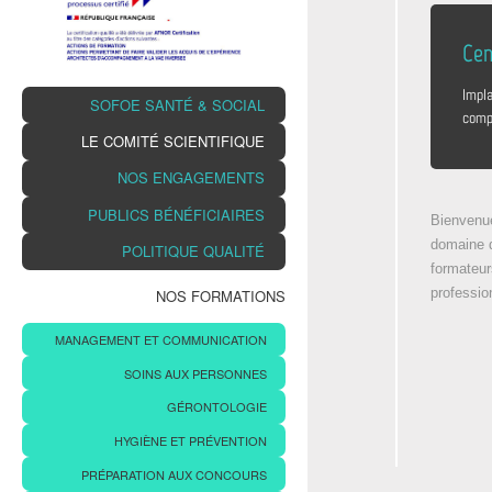
Cen
Impla
SOFOE SANTÉ & SOCIAL
compr
LE COMITÉ SCIENTIFIQUE
NOS ENGAGEMENTS
PUBLICS BÉNÉFICIAIRES
Bienvenue
domaine d
POLITIQUE QUALITÉ
formateur
professio
NOS FORMATIONS
MANAGEMENT ET COMMUNICATION
SOINS AUX PERSONNES
GÉRONTOLOGIE
HYGIÈNE ET PRÉVENTION
PRÉPARATION AUX CONCOURS